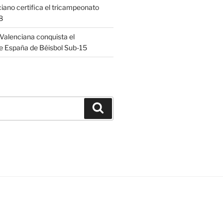
ciano certifica el tricampeonato
8
alenciana conquista el
 España de Béisbol Sub-15
Buscar