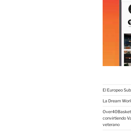
El Europeo Sub-
La Dream World
Over40Basket c
convirtiendo Va
veterano