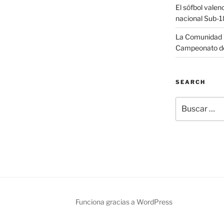
El sófbol valen
nacional Sub-1
La Comunidad V
Campeonato de
SEARCH
Buscar
por:
book
Funciona gracias a WordPress